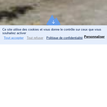
Ce site utilise des cookies et vous donne le contrôle sur ceux que vous
N
souhaitez activer
Personnaliser
Tout accepter
Tout refuser
Politique de confidentialité
Menu
Actualités
Recherche
a
Actualités
Panneau de gestion des cookies
v
Précédent
Suivant
i
g
a
t
i