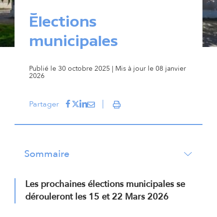
Élections
municipales
Publié le 30 octobre 2025 | Mis à jour le 08 janvier
2026
Partager sur Facebook
(s'ouvre dans un nouvel onglet)
Partager sur Twitter
(s'ouvre dans un nouvel onglet)
Partager sur LinkedIn
(s'ouvre dans un nouvel onglet)
Partager par courriel
(s'ouvre dans un nouvel onglet)
Partager
Imprimer
Sommaire
Les prochaines élections municipales se
dérouleront les 15 et 22 Mars 2026