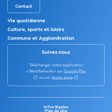
Contact
M
Vie quotidienne
e
Culture, sports et loisirs
n
u
Commune et Agglomération
d
u
p
Suivez-nous
i
e
Télécharger notre application
d
d
(s'ouvre dans 
« MaVilleFacile » sur
Google Play
e
(s'ouvre dans un nouv
ou sur
Apple store
.
p
a
g
e
M
Infos légales
Plan du site