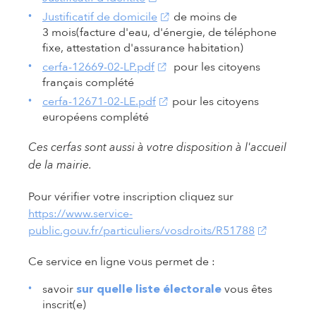
(s'ouvre dans un nouvel onglet
Justificatif de domicile
de moins de
3 mois(facture d'eau, d'énergie, de téléphone
fixe, attestation d'assurance habitation)
(s'ouvre dans un nouvel onglet)
cerfa-12669-02-LP.pdf
pour les citoyens
français complété
(s'ouvre dans un nouvel onglet)
cerfa-12671-02-LE.pdf
pour les citoyens
européens complété
Ces cerfas sont aussi à votre disposition à l'accueil
de la mairie.
Pour vérifier votre inscription cliquez sur
https://www.service-
(s'ouvre da
public.gouv.fr/particuliers/vosdroits/R51788
Ce service en ligne vous permet de :
savoir
vous êtes
sur quelle liste électorale
inscrit(e)