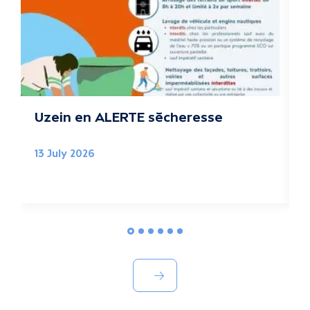
u
a
l
i
t
Uzein en ALERTE sécheresse
B
é
13 July 2026
0
s