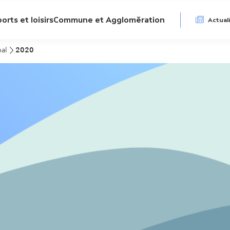
N
orts et loisirs
Commune et Agglomération
Actual
a
pal
2020
v
i
g
a
t
i