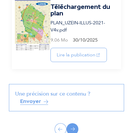
Téléchargement du
plan
PLAN_UZEIN-ILLUS-2021-
V4v.pdf
9.06 Mo
30/10/2025
(s'ouvre dans un 
Lire la publication
Une précision sur ce contenu ?
Envoyer
A
Précédent
Suivant