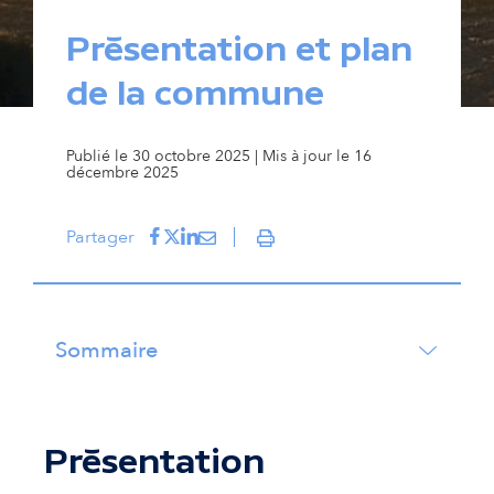
Présentation et plan
de la commune
Publié le 30 octobre 2025 | Mis à jour le 16
décembre 2025
Partager sur Facebook
(s'ouvre dans un nouvel onglet)
Partager sur Twitter
(s'ouvre dans un nouvel onglet)
Partager sur LinkedIn
(s'ouvre dans un nouvel onglet)
Partager par courriel
(s'ouvre dans un nouvel onglet)
Partager
Imprimer
Sommaire
Présentation