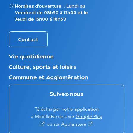
Horaires d’ouverture : Lundi au
Vendredi de 08h30 à 12h00 et le
Jeudi de 13h00 à 18h30
Contact
M
Vie quotidienne
e
Culture, sports et loisirs
n
u
Commune et Agglomération
d
u
p
Suivez-nous
i
e
Télécharger notre application
d
d
(s'ouvre dans 
« MaVilleFacile » sur
Google Play
e
(s'ouvre dans un nouv
ou sur
Apple store
.
p