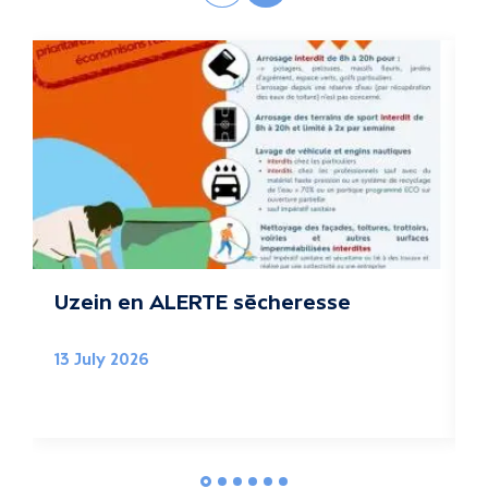
c
t
u
a
l
i
t
Uzein en ALERTE sécheresse
B
é
13 July 2026
0
s