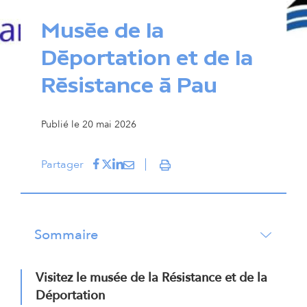
Musée de la
Déportation et de la
Résistance à Pau
Publié le 20 mai 2026
Partager sur Facebook
(s'ouvre dans un nouvel onglet)
Partager sur Twitter
(s'ouvre dans un nouvel onglet)
Partager sur LinkedIn
(s'ouvre dans un nouvel onglet)
Partager par courriel
(s'ouvre dans un nouvel onglet)
Partager
Imprimer
Sommaire
Visitez le musée de la Résistance et de la
Déportation