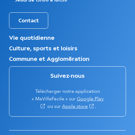
Contact
M
Vie quotidienne
e
Culture, sports et loisirs
n
u
Commune et Agglomération
d
u
p
Suivez-nous
i
e
Télécharger notre application
d
d
(s'ouvre dans 
« MaVilleFacile » sur
Google Play
e
(s'ouvre dans un nouv
ou sur
Apple store
.
p
a
g
e