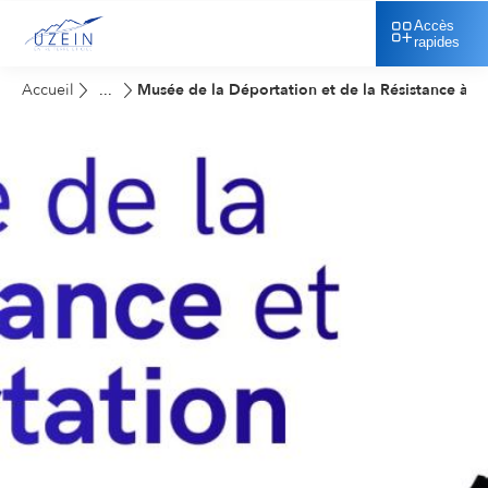
Accès
rapides
Accueil
Musée de la Déportation et de la Résistance à P
...