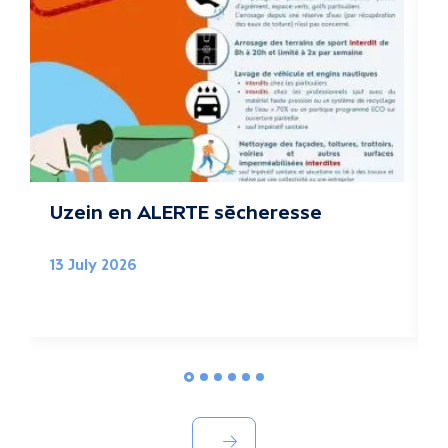
t
u
a
l
i
t
Uzein en ALERTE sécheresse
B
é
13 July 2026
0
s