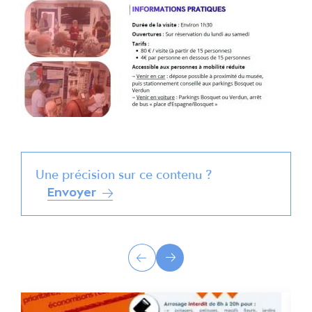
Une précision sur ce contenu ?
Envoyer
A
Précédent
Suivant
c