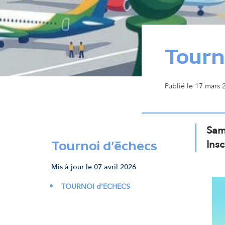
c
i
Tourn
p
Publié le 17 mars 2
a
l
Sam
Ins
Tournoi d'échecs
Mis à jour le 07 avril 2026
TOURNOI d'ECHECS