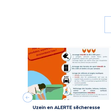
A
c
t
u
a
Précédent
Uzein en ALERTE sécheresse