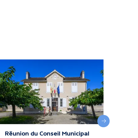
Suivant
Réunion du Conseil Municipal
Fête