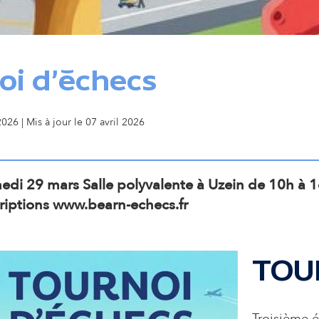
o
n
oi d'échecs
s
026 | Mis à jour le 07 avril 2026
e
c
edi 29 mars Salle polyvalente à Uzein de 10h à 
criptions www.bearn-echecs.fr
o
n
TOU
d
Troisième é