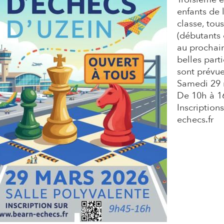
a
enfants de 
classe, tous
i
(débutants 
au prochain
r
belles part
sont prévue
Samedi 29 
e
De 10h à 1
Inscription
echecs.fr