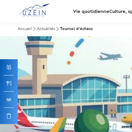
Vie quotidienne
Culture, sp
M
Accueil
Actualités
Tournoi d'échecs
e
n
u
p
r
i
n