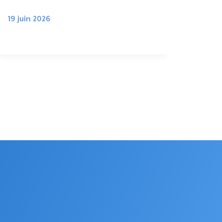
20 j
19 juin 2026
05 ju