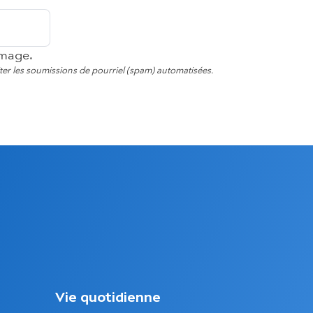
image.
viter les soumissions de pourriel (spam) automatisées.
M
Vie quotidienne
e