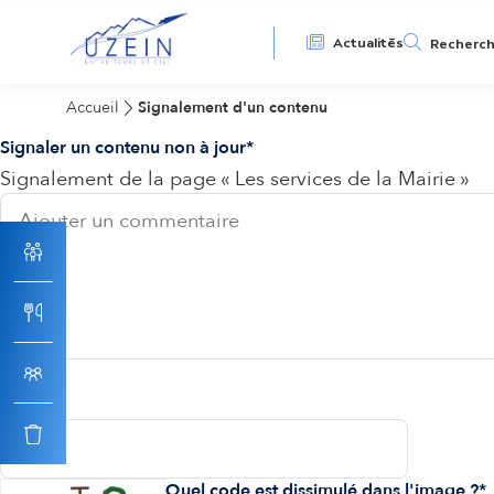
N
Actualités
Recherc
a
Accueil
Signalement d'un contenu
Signaler un contenu non à jour
v
Signalement de la page « Les services de la Mairie »
i
g
a
t
Email
i
Quel code est dissimulé dans l'image ?