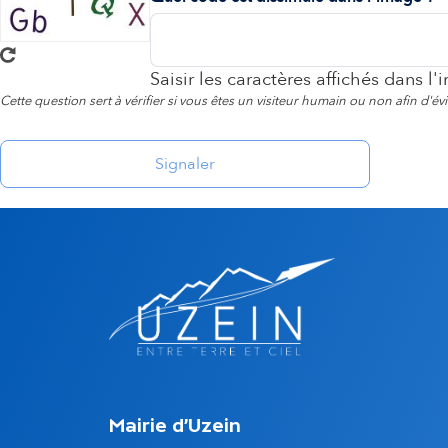
o
n
Saisir les caractères affichés dans l'
Cette question sert à vérifier si vous êtes un visiteur humain ou non afin d'é
s
e
c
o
n
d
Mairie d'Uzein