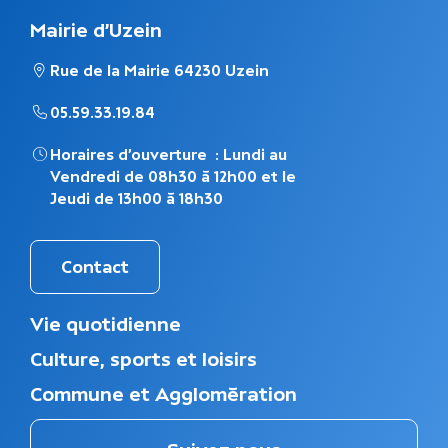
Mairie d'Uzein
Rue de la Mairie 64230 Uzein
05.59.33.19.84
Horaires d’ouverture : Lundi au
Vendredi de 08h30 à 12h00 et le
Jeudi de 13h00 à 18h30
Contact
M
Vie quotidienne
e
Culture, sports et loisirs
n
u
Commune et Agglomération
d
u
p