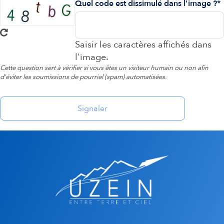
Quel code est dissimulé dans l'image ?
Saisir les caractères affichés dans
l'image.
Cette question sert à vérifier si vous êtes un visiteur humain ou non afin
d'éviter les soumissions de pourriel (spam) automatisées.