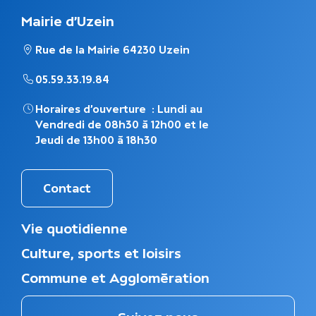
Mairie d'Uzein
Rue de la Mairie 64230 Uzein
05.59.33.19.84
Horaires d’ouverture : Lundi au
Vendredi de 08h30 à 12h00 et le
Jeudi de 13h00 à 18h30
Contact
M
Vie quotidienne
e
Culture, sports et loisirs
n
u
Commune et Agglomération
d
u
p