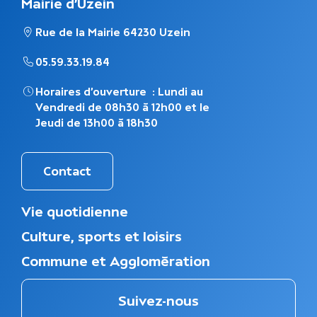
Mairie d'Uzein
Rue de la Mairie 64230 Uzein
05.59.33.19.84
Horaires d’ouverture : Lundi au
Vendredi de 08h30 à 12h00 et le
Jeudi de 13h00 à 18h30
Contact
M
Vie quotidienne
e
Culture, sports et loisirs
n
u
Commune et Agglomération
d
u
p
Suivez-nous
i